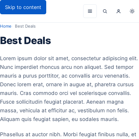
Skip to content
Gpjam
Menu
Search
My
To
account
da
Home
Best Deals
mo
Best Deals
Lorem ipsum dolor sit amet, consectetur adipiscing elit.
Nunc imperdiet rhoncus arcu non aliquet. Sed tempor
mauris a purus porttitor, ac convallis arcu venenatis.
Donec lorem erat, ornare in augue at, pharetra cursus
mauris. Cras commodo orci vel scelerisque convallis.
Fusce sollicitudin feugiat placerat. Aenean magna
massa, vehicula at efficitur ac, vestibulum non felis.
Aliquam quis feugiat sapien, eu sodales mauris.
Phasellus at auctor nibh. Morbi feugiat finibus nulla, et